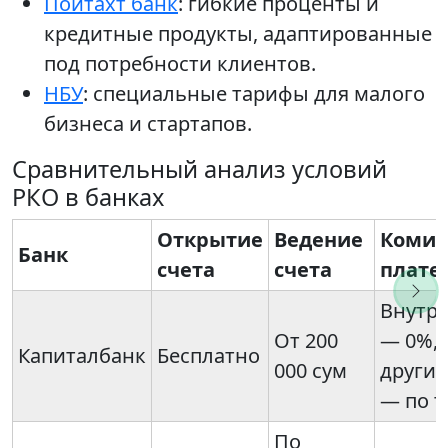
Пойтахт банк
: гибкие проценты и
кредитные продукты, адаптированные
под потребности клиентов.
НБУ
: специальные тарифы для малого
бизнеса и стартапов.
Сравнительный анализ условий
РКО в банках
Открытие
Ведение
Комис
Банк
счета
счета
плате
Внутри
От 200
— 0%, 
Капиталбанк
Бесплатно
000 сум
другие
— по 
По