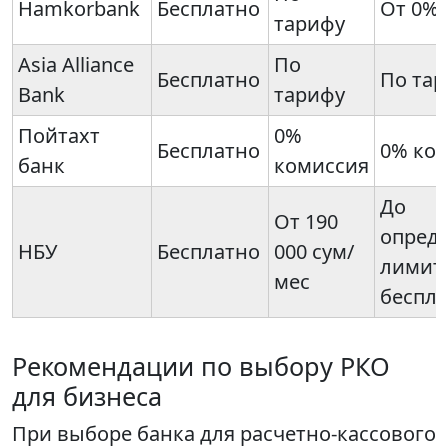
Hamkorbank
Бесплатно
От 0%
тарифу
Asia Alliance
По
Бесплатно
По та
Bank
тарифу
Пойтахт
0%
Бесплатно
0% ко
банк
комиссия
До
От 190
опред
НБУ
Бесплатно
000 сум/
лимит
мес
беспл
Рекомендации по выбору РКО
для бизнеса
При выборе банка для расчетно-кассового